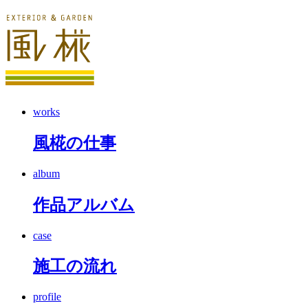
works
風椛の仕事
album
作品アルバム
case
施工の流れ
profile