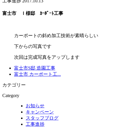
工事進捗
2017.10.13
富士市 Ｉ様邸 ｶｰﾎﾟｰﾄ工事
カーポートの斜め加工技術が素晴らしい
下からの写真です
次回は完成写真をアップします
富士市S邸 造園工事
富士市 カーポート工...
カテゴリー
Category
お知らせ
キャンペーン
スタッフブログ
工事進捗